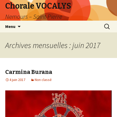
Chorale VOCALYS
Nemours – Saint-Pierre
Aller
Recherc
Menu
au
contenu
Archives mensuelles : juin 2017
Carmina Burana
4 juin 2017
Non classé